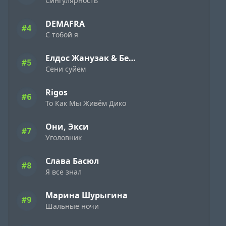
Сингулярность
DEMAFRA
#4
С тобой я
Елдос Жанузак & Бейбарыс Садык
#5
Сени суйем
Rigos
#6
То Как Мы Живём Дико
Они, Экси
#7
Уголовник
Слава Басюл
#8
Я все знал
Марина Шурыгина
#9
Шальные ночи