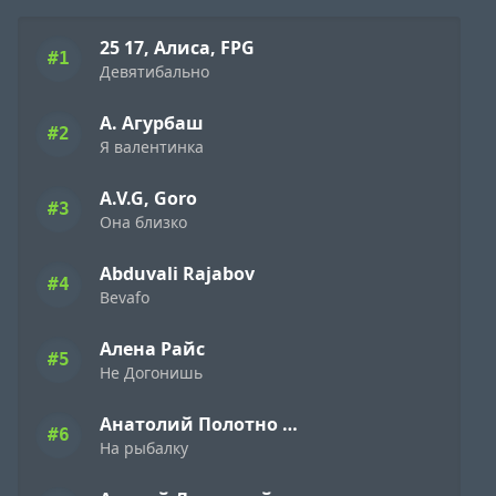
25 17, Алиса, FPG
#1
Девятибально
А. Агурбаш
#2
Я валентинка
A.V.G, Goro
#3
Она близко
Abduvali Rajabov
#4
Bevafo
Алена Райс
#5
Не Догонишь
Анатолий Полотно и Федя Карманов
#6
На рыбалку