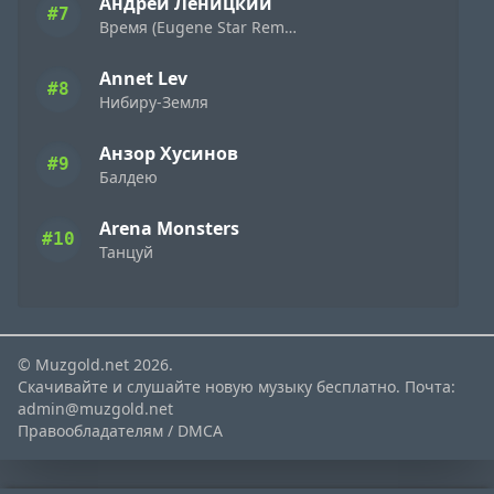
Андрей Леницкий
#7
Время (Eugene Star Remix) Extended
Annet Lev
#8
Нибиру-Земля
Анзор Хусинов
#9
Балдею
Arena Monsters
#10
Танцуй
© Muzgold.net 2026.
Скачивайте и слушайте новую музыку бесплатно. Почта:
admin@muzgold.net
Правообладателям / DMCA