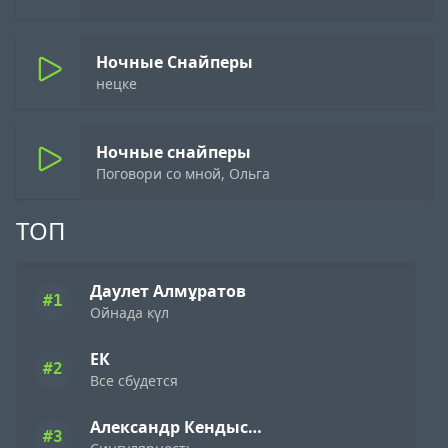
Ночные Снайперы
нецке
Ночные снайперы
Поговори со мной, Ольга
ТОП
Даулет Алмұратов
#1
Ойнада күл
ЕК
#2
Все сбудется
Александр Кендысь & W.J.Rec
#3