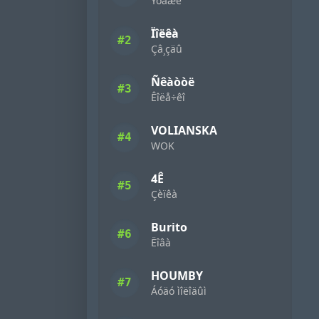
Ýòàæè
Ïîëêà
#2
Çâ¸çäû
Ñêàòòë
#3
Êîëå÷êî
VOLIANSKA
#4
WOK
4Ê
#5
Çèïêà
Burito
#6
Ëîâà
HOUMBY
#7
Áóäó ìîëîäûì