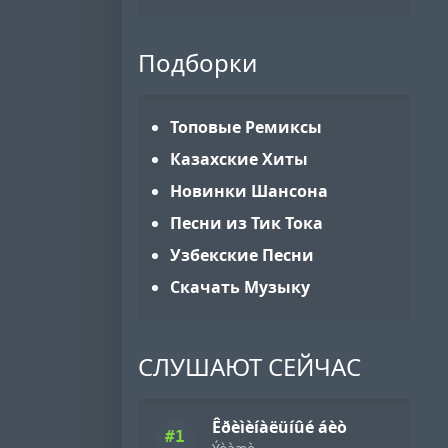
Подборки
Топовые Ремиксы
Казахские Хиты
Новинки Шансона
Песни из Тик Тока
Узбекские Песни
Скачать Музыку
СЛУШАЮТ СЕЙЧАС
Êðèìèíàëüíûé áèò
#1