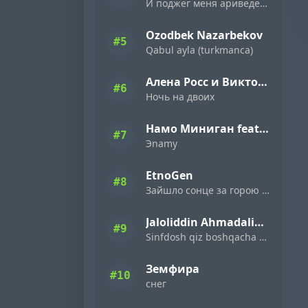
И поджег меня ариведерчи
Ozodbek Nazarbekov
#5
Qabul ayla (turkmanca)
Алена Росс и Виктор Могилатов
#6
Ночь на двоих
Намо Миниган feat. Miyagi & Эндшпиль
#7
Эnamy
EtnoGen
#8
Зайшло сонце за горою темна ніч настала
Jaloliddin Ahmadaliyev
#9
Sinfdosh qiz boshqacha eding
Земфира
#10
снег