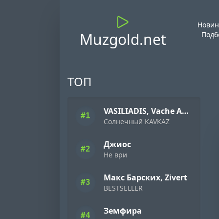
Новин
Muzgold.net
Подб
ТОП
VASILIADIS, Vache Amaryan
#1
Солнечный KAVKAZ
Джиос
#2
Не ври
Макс Барских, Zivert
#3
BESTSELLER
Земфира
#4