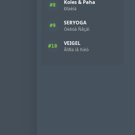
Koles & Paha
#8
Ðîäèíà
SERYOGA
#9
Óëèöà Ñåçàì
VEIGEL
#10
Ãîðîä íå ñïèò