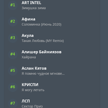
ART INTEL
#1
Зимушка зима
Афина
#2
Соломинка (Июнь 2020)
Акула
#3
Такая Любовь (MY Remix)
Алишер Байниязов
#4
Хайрана
Аслан Кятов
#5
Я помню чудное мгновенье
КРИСПИ
#6
Я могу летать
ЛСП
#7
Сектор Приз