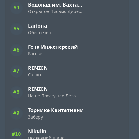
Водопад им. Вахтанга Кикабидзе
#4
Открытое Письмо Директору Фирмы «Ямаха» ( 1989 )
Lariona
#5
Обесточен
Гена Инженерский
#6
Рассвет
RENZEN
#7
Салют
RENZEN
#8
Наше Последнее Лето
Торнике Квитатиани
#9
Заберу
Nikulin
#10
Последний шанс