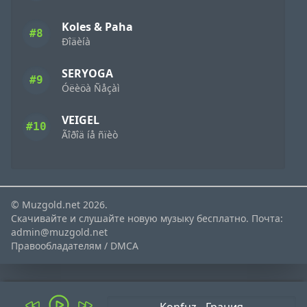
Koles & Paha
#8
Ðîäèíà
SERYOGA
#9
Óëèöà Ñåçàì
VEIGEL
#10
Ãîðîä íå ñïèò
© Muzgold.net 2026.
Скачивайте и слушайте новую музыку бесплатно. Почта:
admin@muzgold.net
Правообладателям / DMCA