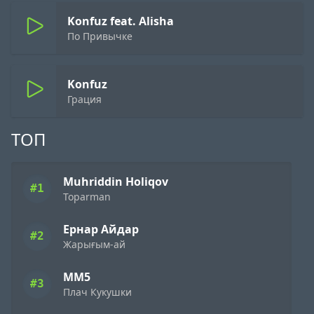
Konfuz feat. Alisha
По Привычке
Konfuz
Грация
ТОП
Muhriddin Holiqov
#1
Toparman
Ернар Айдар
#2
Жарығым-ай
ММ5
#3
Плач Кукушки