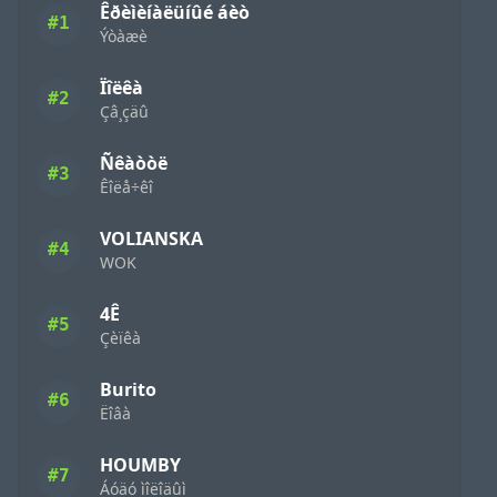
Êðèìèíàëüíûé áèò
#1
Ýòàæè
Ïîëêà
#2
Çâ¸çäû
Ñêàòòë
#3
Êîëå÷êî
VOLIANSKA
#4
WOK
4Ê
#5
Çèïêà
Burito
#6
Ëîâà
HOUMBY
#7
Áóäó ìîëîäûì