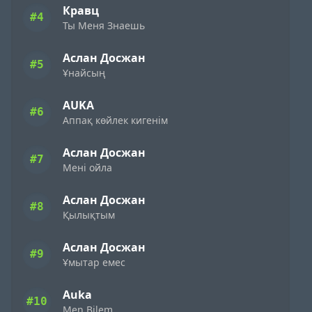
Кравц
#4
Ты Меня Знаешь
Аслан Досжан
#5
Ұнайсың
AUKA
#6
Аппақ көйлек кигенім
Аслан Досжан
#7
Мені ойла
Аслан Досжан
#8
Қылықтым
Аслан Досжан
#9
Ұмытар емес
Auka
#10
Men Bilem