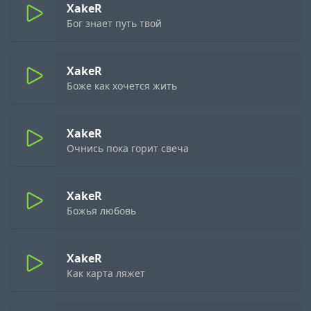
XakeR
Бог знает путь твой
XakeR
Боже как хочется жить
XakeR
Очнись пока горит свеча
XakeR
Божья любовь
XakeR
Как карта ляжет