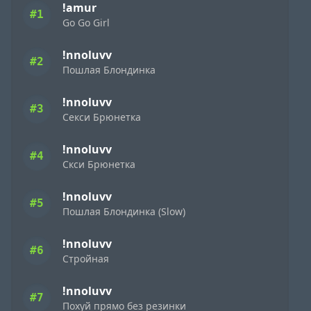
!amur
#1
Go Go Girl
!nnoluvv
#2
Пошлая Блондинка
!nnoluvv
#3
Секси Брюнетка
!nnoluvv
#4
Скси Брюнетка
!nnoluvv
#5
Пошлая Блондинка (Slow)
!nnoluvv
#6
Стройная
!nnoluvv
#7
Похуй прямо без резинки