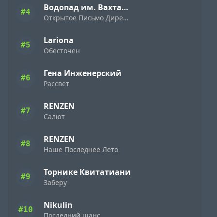
Водопад им. Вахтанга Кикабидзе
#4
Открытое Письмо Директору Фирмы «Ямаха» ( 1989 )
Lariona
#5
Обесточен
Гена Инженерский
#6
Рассвет
RENZEN
#7
Салют
RENZEN
#8
Наше Последнее Лето
Торнике Квитатиани
#9
Заберу
Nikulin
#10
Последний шанс