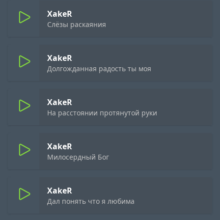
XakeR
Слёзы раскаяния
XakeR
Долгожданная радость ты моя
XakeR
На расстоянии протянутой руки
XakeR
Милосердный Бог
XakeR
Дал понять что я любима