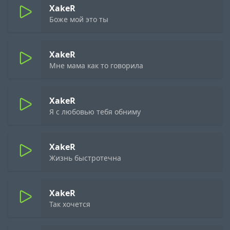
XakeR
Боже мой это ты
XakeR
Мне мама как то говорила
XakeR
Я с любовью тебя обниму
XakeR
Жизнь быстротечна
XakeR
Так хочется