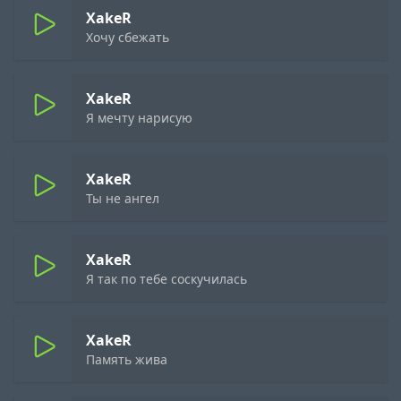
XakeR
Хочу сбежать
XakeR
Я мечту нарисую
XakeR
Ты не ангел
XakeR
Я так по тебе соскучилась
XakeR
Память жива