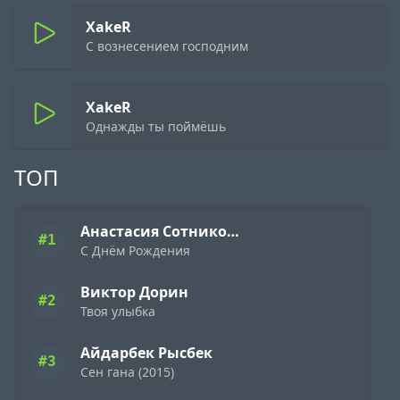
XakeR
С вознесением господним
XakeR
Однажды ты поймёшь
ТОП
Анастасия Сотникова
#1
С Днём Рождения
Виктор Дорин
#2
Твоя улыбка
Айдарбек Рысбек
#3
Сен гана (2015)