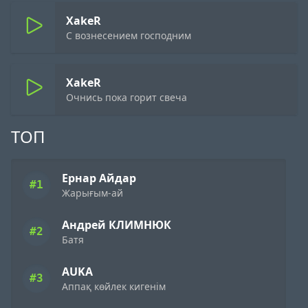
XakeR
С вознесением господним
XakeR
Очнись пока горит свеча
ТОП
Ернар Айдар
#1
Жарығым-ай
Андрей КЛИМНЮК
#2
Батя
AUKA
#3
Аппақ көйлек кигенім