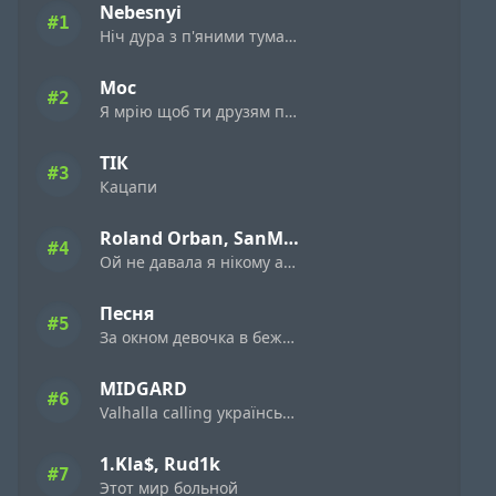
Nebesnyi
#1
Ніч дура з п'яними туманами
Мос
#2
Я мрію щоб ти друзям пісню цю поставила
ТІК
#3
Кацапи
Roland Orban, SanMia
#4
Ой не давала я нiкому а дала я нiмому
Песня
#5
За окном девочка в бежевом платьице
MIDGARD
#6
Valhalla calling українська версія
1.Kla$, Rud1k
#7
Этот мир больной