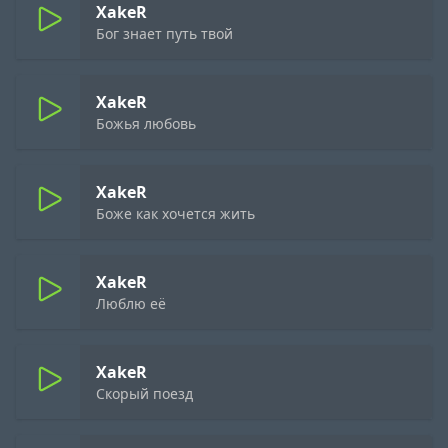
XakeR
Бог знает путь твой
XakeR
Божья любовь
XakeR
Боже как хочется жить
XakeR
Люблю её
XakeR
Скорый поезд