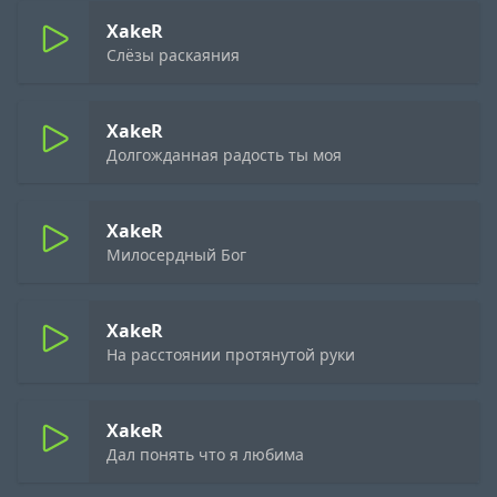
XakeR
Слёзы раскаяния
XakeR
Долгожданная радость ты моя
XakeR
Милосердный Бог
XakeR
На расстоянии протянутой руки
XakeR
Дал понять что я любима