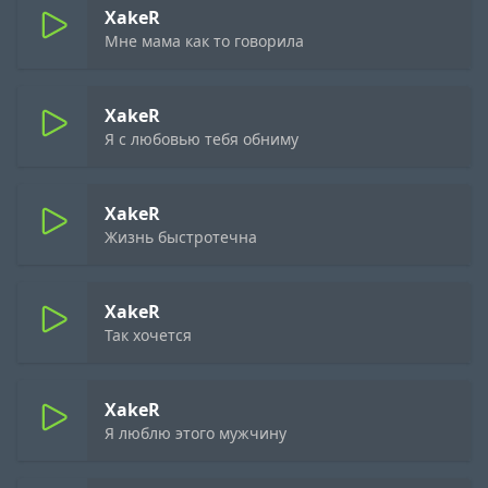
XakeR
Мне мама как то говорила
XakeR
Я с любовью тебя обниму
XakeR
Жизнь быстротечна
XakeR
Так хочется
XakeR
Я люблю этого мужчину