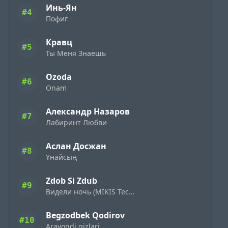
Инь-Ян
#4
Пофиг
Кравц
#5
Ты Меня Знаешь
Ozoda
#6
Onam
Александр Назаров
#7
Лабиринт Любви
Аслан Досжан
#8
Ұнайсың
Zdob Si Zdub
#9
Видели ночь (MIKIS Techno Flip)
Begzodbek Qodirov
#10
Aravondi qizlari