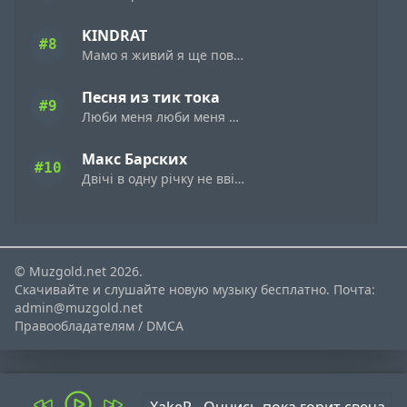
KINDRAT
#8
Мамо я живий я ще повернусь
Песня из тик тока
#9
Люби меня люби меня а speed up remix
Макс Барских
#10
Двічі в одну річку не ввійдеш
© Muzgold.net 2026.
Скачивайте и слушайте новую музыку бесплатно. Почта:
admin@muzgold.net
Правообладателям / DMCA