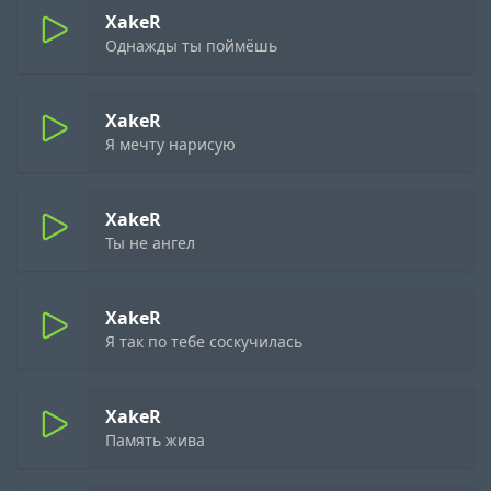
XakeR
Однажды ты поймёшь
XakeR
Я мечту нарисую
XakeR
Ты не ангел
XakeR
Я так по тебе соскучилась
XakeR
Память жива