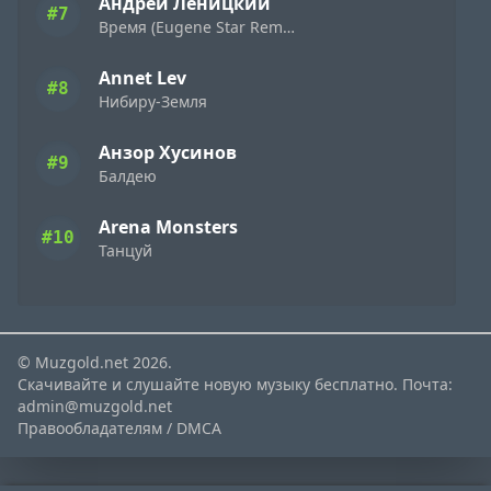
Андрей Леницкий
#7
Время (Eugene Star Remix) Extended
Annet Lev
#8
Нибиру-Земля
Анзор Хусинов
#9
Балдею
Arena Monsters
#10
Танцуй
© Muzgold.net 2026.
Скачивайте и слушайте новую музыку бесплатно. Почта:
admin@muzgold.net
Правообладателям / DMCA