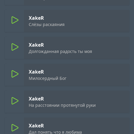
XakeR
Слёзы раскаяния
XakeR
Долгожданная радость ты моя
XakeR
Милосердный Бог
XakeR
На расстоянии протянутой руки
XakeR
Дал понять что я любима