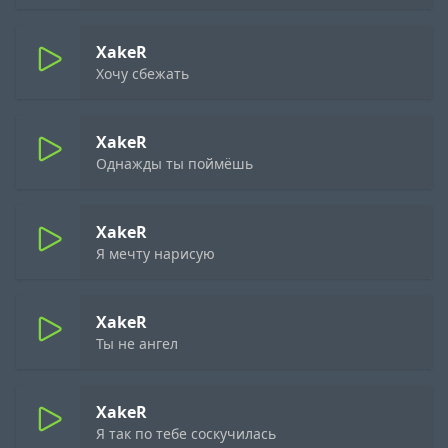
XakeR
Хочу сбежать
XakeR
Однажды ты поймёшь
XakeR
Я мечту нарисую
XakeR
Ты не ангел
XakeR
Я так по тебе соскучилась