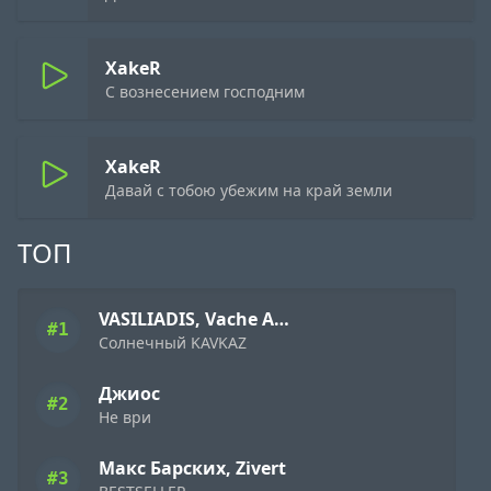
XakeR
С вознесением господним
XakeR
Давай с тобою убежим на край земли
ТОП
VASILIADIS, Vache Amaryan
#1
Солнечный KAVKAZ
Джиос
#2
Не ври
Макс Барских, Zivert
#3