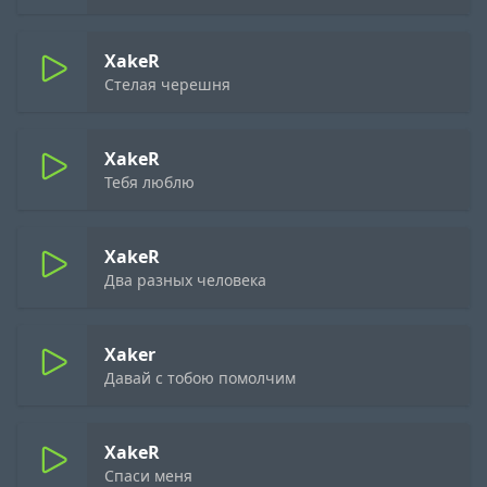
XakeR
Стелая черешня
XakeR
Тебя люблю
XakeR
Два разных человека
Xaker
Давай с тобою помолчим
XakeR
Спаси меня