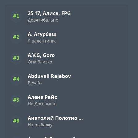
25 17, Алиса, FPG
#1
Девятибально
А. Агурбаш
#2
Я валентинка
A.V.G, Goro
#3
Она близко
Abduvali Rajabov
#4
Bevafo
Алена Райс
#5
Не Догонишь
Анатолий Полотно и Федя Карманов
#6
На рыбалку