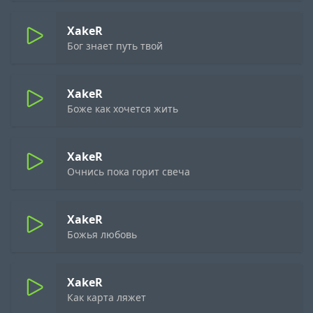
XakeR
Бог знает путь твой
XakeR
Боже как хочется жить
XakeR
Очнись пока горит свеча
XakeR
Божья любовь
XakeR
Как карта ляжет