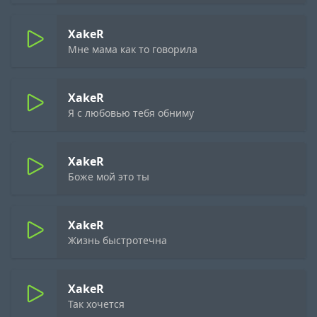
XakeR
Мне мама как то говорила
XakeR
Я с любовью тебя обниму
XakeR
Боже мой это ты
XakeR
Жизнь быстротечна
XakeR
Так хочется