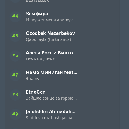
BESTSELLER
Земфира
#4
И поджег меня ариведерчи
Ozodbek Nazarbekov
#5
Qabul ayla (turkmanca)
Алена Росс и Виктор Могилатов
#6
Ночь на двоих
Намо Миниган feat. Miyagi & Эндшпиль
#7
Эnamy
EtnoGen
#8
Зайшло сонце за горою темна ніч настала
Jaloliddin Ahmadaliyev
#9
Sinfdosh qiz boshqacha eding