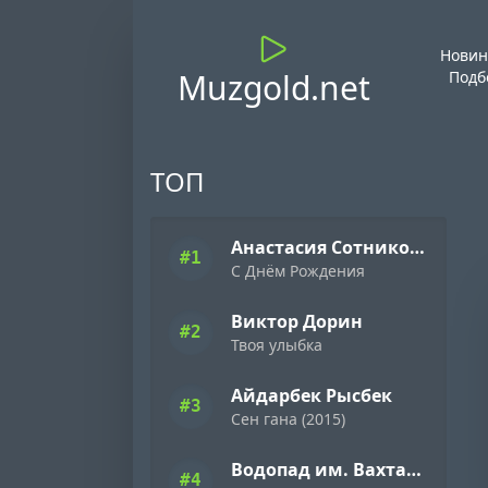
Новин
Muzgold.net
Подб
ТОП
Анастасия Сотникова
#1
С Днём Рождения
Виктор Дорин
#2
Твоя улыбка
Айдарбек Рысбек
#3
Сен гана (2015)
Водопад им. Вахтанга Кикабидзе
#4