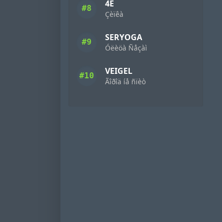
4Ê
#8
Çèïêà
SERYOGA
#9
Óëèöà Ñåçàì
VEIGEL
#10
Ãîðîä íå ñïèò