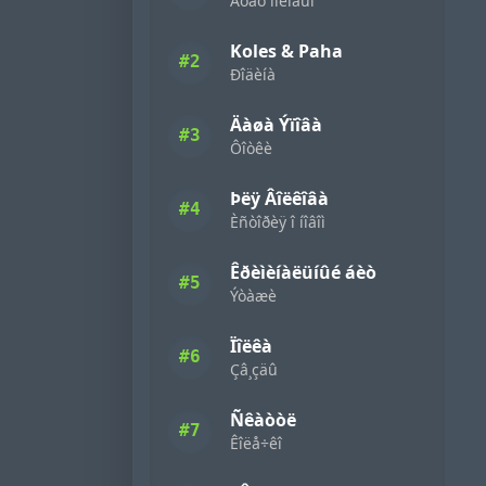
Áóäó ìîëîäûì
Koles & Paha
#2
Ðîäèíà
Äàøà Ýïîâà
#3
Ôîòêè
Þëÿ Âîëêîâà
#4
Èñòîðèÿ î íîâîì
Êðèìèíàëüíûé áèò
#5
Ýòàæè
Ïîëêà
#6
Çâ¸çäû
Ñêàòòë
#7
Êîëå÷êî