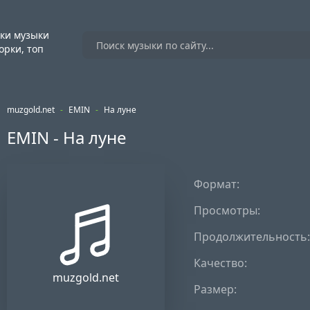
ки музыки
орки, топ
muzgold.net
-
EMIN
-
На луне
EMIN - На луне
Формат:
Просмотры:
Продолжительность:
Качество:
muzgold.net
Размер: