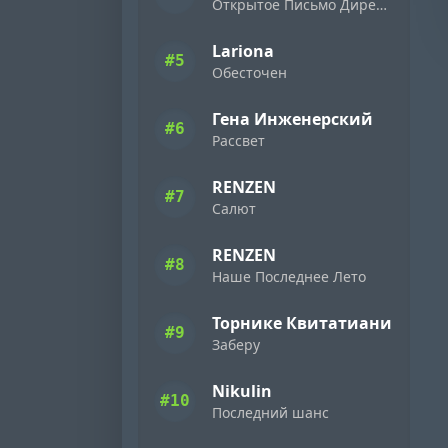
Открытое Письмо Директору Фирмы «Ямаха» ( 1989 )
Lariona
#5
Обесточен
Гена Инженерский
#6
Рассвет
RENZEN
#7
Салют
RENZEN
#8
Наше Последнее Лето
Торнике Квитатиани
#9
Заберу
Nikulin
#10
Последний шанс