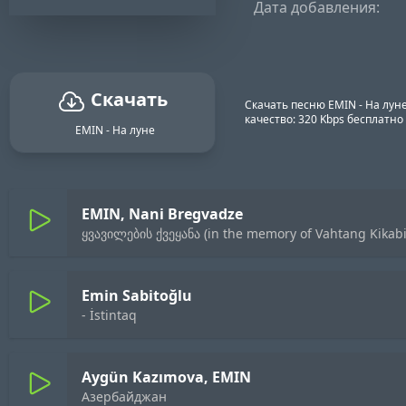
Дата добавления:
Скачать
Скачать песню EMIN - На луне
качество: 320 Kbps бесплатн
EMIN - На луне
EMIN, Nani Bregvadze
ყვავილების ქვეყანა (in the memory of Vahtang Kikab
Emin Sabitoğlu
- İstintaq
Aygün Kazımova, EMIN
Азербайджан