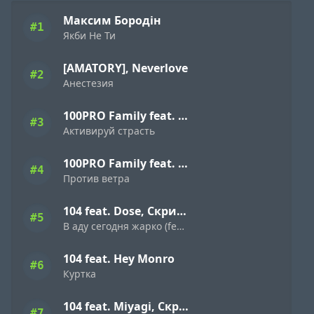
Максим Бородін
#1
Якби Не Ти
[AMATORY], Neverlove
#2
Анестезия
100PRO Family feat. Dave Bra, Indigo, Режик, Кима, Slavon, Denny Presston, Буян, ШЕFF, Simagon, MonoSoul
#3
Активируй страсть
100PRO Family feat. Dave Bra, Кипер, Popovi4, Буян, Indigo, Simagon, ШЕFF, MonoSoul
#4
Против ветра
104 feat. Dose, Скриптонит
#5
В аду сегодня жарко (feat. Dose & Скриптонит)
104 feat. Hey Monro
#6
Куртка
104 feat. Miyagi, Скриптонит
#7