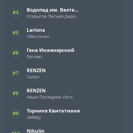
Водопад им. Вахтанга Кикабидзе
#4
Открытое Письмо Директору Фирмы «Ямаха» ( 1989 )
Lariona
#5
Обесточен
Гена Инженерский
#6
Рассвет
RENZEN
#7
Салют
RENZEN
#8
Наше Последнее Лето
Торнике Квитатиани
#9
Заберу
Nikulin