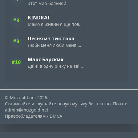
Этот мир больной
KINDRAT
#8
Мамо я живий я ще повернусь
Песня из тик тока
#9
Люби меня люби меня а speed up remix
Макс Барских
#10
Двічі в одну річку не ввійдеш
© Muzgold.net 2026.
Скачивайте и слушайте новую музыку бесплатно. Почта:
admin@muzgold.net
Правообладателям / DMCA