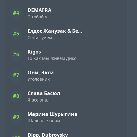
DEMAFRA
#4
С тобой я
Елдос Жанузак & Бейбарыс Садык
#5
Сени суйем
Rigos
#6
То Как Мы Живём Дико
Они, Экси
#7
Уголовник
Слава Басюл
#8
Я все знал
Марина Шурыгина
#9
Шальные ночи
Dipp, Dubrovsky