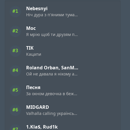
Nebesnyi
#1
Ніч дура з п'яними туманами
Мос
#2
Я мрію щоб ти друзям пісню цю поставила
ТІК
#3
Кацапи
Roland Orban, SanMia
#4
Ой не давала я нiкому а дала я нiмому
Песня
#5
За окном девочка в бежевом платьице
MIDGARD
#6
Valhalla calling українська версія
1.Kla$, Rud1k
#7