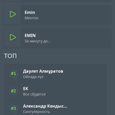
Emin
Ментол
EMIN
За минуту до...
ТОП
Даулет Алмұратов
#1
Ойнада күл
ЕК
#2
Все сбудется
Александр Кендысь & W.J.Rec
#3
Сингулярность