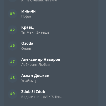
Аппақ көйлек кигенім
Инь-Ян
#4
Пофиг
Кравц
#5
Ты Меня Знаешь
Ozoda
#6
Onam
Александр Назаров
#7
Лабиринт Любви
Аслан Досжан
#8
Ұнайсың
Zdob Si Zdub
#9
Видели ночь (MIKIS Techno Flip)