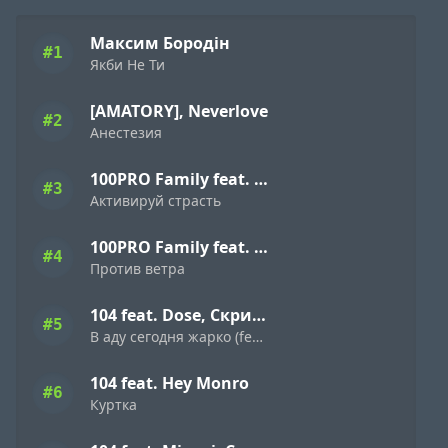
Максим Бородін
#1
Якби Не Ти
[AMATORY], Neverlove
#2
Анестезия
100PRO Family feat. Dave Bra, Indigo, Режик, Кима, Slavon, Denny Presston, Буян, ШЕFF, Simagon, MonoSoul
#3
Активируй страсть
100PRO Family feat. Dave Bra, Кипер, Popovi4, Буян, Indigo, Simagon, ШЕFF, MonoSoul
#4
Против ветра
104 feat. Dose, Скриптонит
#5
В аду сегодня жарко (feat. Dose & Скриптонит)
104 feat. Hey Monro
#6
Куртка