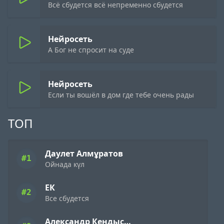
Всё сбудется всё непременно сбудется
Нейросеть
А Бог не спросит на суде
Нейросеть
Если ты вошёл в дом где тебе очень рады
ТОП
Даулет Алмұратов
#1
Ойнада күл
ЕК
#2
Все сбудется
Александр Кендысь & W.J.Rec