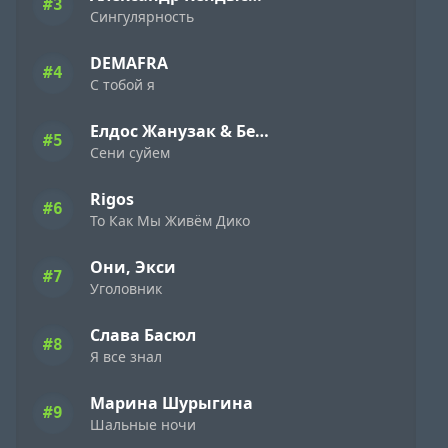
#3
Сингулярность
DEMAFRA
#4
С тобой я
Елдос Жанузак & Бейбарыс Садык
#5
Сени суйем
Rigos
#6
То Как Мы Живём Дико
Они, Экси
#7
Уголовник
Слава Басюл
#8
Я все знал
Марина Шурыгина
#9
Шальные ночи