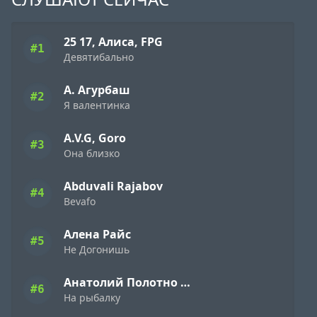
25 17, Алиса, FPG
#1
Девятибально
А. Агурбаш
#2
Я валентинка
A.V.G, Goro
#3
Она близко
Abduvali Rajabov
#4
Bevafo
Алена Райс
#5
Не Догонишь
Анатолий Полотно и Федя Карманов
#6
На рыбалку