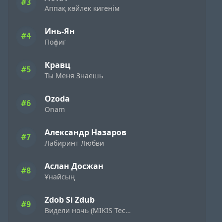
#3
Аппақ көйлек кигенім
Инь-Ян
#4
Пофиг
Кравц
#5
Ты Меня Знаешь
Ozoda
#6
Onam
Александр Назаров
#7
Лабиринт Любви
Аслан Досжан
#8
Ұнайсың
Zdob Si Zdub
#9
Видели ночь (MIKIS Techno Flip)