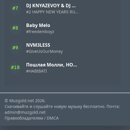
DJ KNYAZEVOY & DJ BORD
#7
#2 HAPPY NEW YEARS RUSSIAN DANCE #18
Baby Melo
#8
#freedemboyz
NVM3LESS
#9
#GiveUsOurMoney
Пошлая Молли, HOFMANNITA
#10
#HABIBATI
© Muzgold.net 2026.
Скачивайте и слушайте новую музыку бесплатно. Почта:
admin@muzgold.net
Правообладателям / DMCA