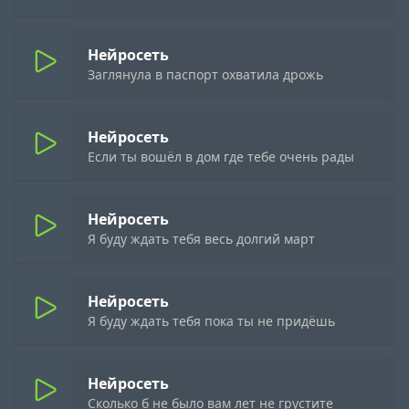
Нейросеть
Заглянула в паспорт охватила дрожь
Нейросеть
Если ты вошёл в дом где тебе очень рады
Нейросеть
Я буду ждать тебя весь долгий март
Нейросеть
Я буду ждать тебя пока ты не придёшь
Нейросеть
Сколько б не было вам лет не грустите