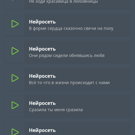
Не ходи красавица в любовницы
Нейросеть
В форме сердца сказочно свечи на полу
Нейросеть
Они рядом сидели обнявшись любя
Нейросеть
Всё то что в жизни происходит с нами
Нейросеть
Сразила ты меня сразила
Нейросеть