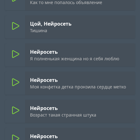
Как то мне попалось объявление
Цой, Нейросеть
Тишина
Нейросеть
Я полненькая женщина но я себя люблю
Нейросеть
Моя конфетка детка пронзила сердце метко
Нейросеть
Возраст такая странная штука
Нейросеть