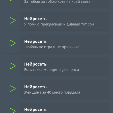
За тобою за тобою хоть на край света
Нейросеть
Я помню прекрасный и дивный тот сон
Нейросеть
Любовь не игра и не привычка
Нейросеть
Есть такие женщины девчонки
Нейросеть
Женщина за 40 много повидала
Нейросеть