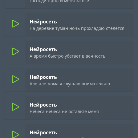
Господи прости меня за всё
Нейросеть
На деревне туман ночь прохладою стелется
Нейросеть
А время быстро убегает в вечность
Нейросеть
Алё-алё мама я слушаю внимательно
Нейросеть
Небеса небеса не оставьте меня
Нейросеть