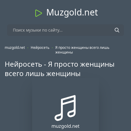
Muzgold.net
muzgold.net
-
Нейросеть
-
Я просто женщины всего лишь
женщины
Нейросеть - Я просто женщины
всего лишь женщины
muzgold.net