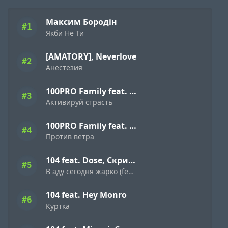
Максим Бородін
#1
Якби Не Ти
[AMATORY], Neverlove
#2
Анестезия
100PRO Family feat. Dave Bra, Indigo, Режик, Кима, Slavon, Denny Presston, Буян, ШЕFF, Simagon, MonoSoul
#3
Активируй страсть
100PRO Family feat. Dave Bra, Кипер, Popovi4, Буян, Indigo, Simagon, ШЕFF, MonoSoul
#4
Против ветра
104 feat. Dose, Скриптонит
#5
В аду сегодня жарко (feat. Dose & Скриптонит)
104 feat. Hey Monro
#6
Куртка