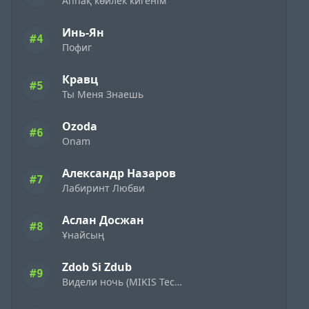
Аппақ көйлек кигенім
Инь-Ян
#4
Пофиг
Кравц
#5
Ты Меня Знаешь
Ozoda
#6
Onam
Александр Назаров
#7
Лабиринт Любви
Аслан Досжан
#8
Ұнайсың
Zdob Si Zdub
#9
Видели ночь (MIKIS Techno Flip)