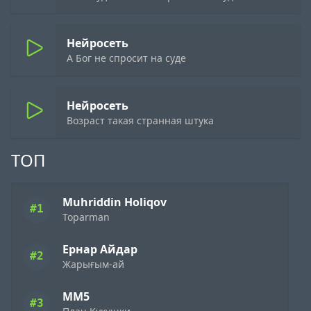
Нейросеть
А Бог не спросит на суде
Нейросеть
Возраст такая странная штука
ТОП
Muhriddin Holiqov
#1
Toparman
Ернар Айдар
#2
Жарығым-ай
ММ5
#3