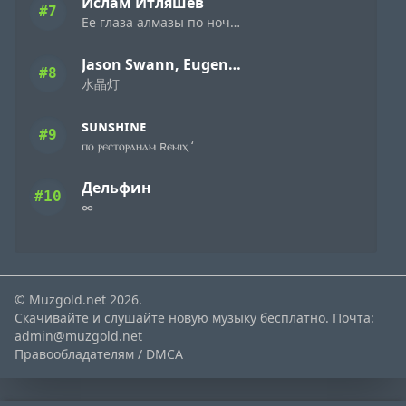
Ислам Итляшев
#7
Ее глаза алмазы по ночному городу
Jason Swann, Eugene Demuckiy feat. Xiaoqian
#8
水晶灯
sᴜɴsʜɪɴᴇ
#9
ⲡⲟ ⲣⲉⲥⲧⲟⲣⲁⲏⲁⲙ ʀⲉⲙⲓⲭ ‘
Дельфин
#10
∞
© Muzgold.net 2026.
Скачивайте и слушайте новую музыку бесплатно. Почта:
admin@muzgold.net
Правообладателям / DMCA