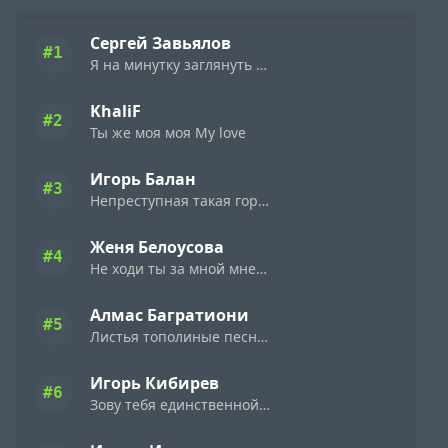
Сергей Завьялов
#1
Я на минутку заглянуть к тебе решил
KhaliF
#2
Ты же моя моя My love
Игорь Балан
#3
Непреступная такая горделивая
Женя Белоусова
#4
Не ходи ты за мной мне цветы не дари
Алмас Багратиони
#5
Листья тополиные песни лебединые
Игорь Кибирев
#6
Зову тебя единственной зову