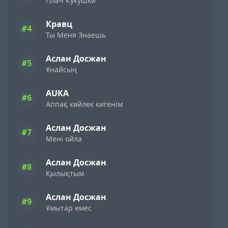
Плач Кукушки
Кравц
#4
Ты Меня Знаешь
Аслан Досжан
#5
Ұнайсың
AUKA
#6
Аппақ көйлек кигенім
Аслан Досжан
#7
Мені ойла
Аслан Досжан
#8
Қылықтым
Аслан Досжан
#9
Ұмытар емес